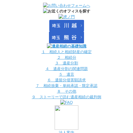
１ 相続人と相続財産の確定
２ 相続分
３ 遺産分割
４ 遺産分割の関連問題
５ 遺言
６ 遺留分侵害額請求
７ 相続放棄・単純承認・限定承認
８ その他
９ ストーリーで読む遺産相続の裁判例
法人案内