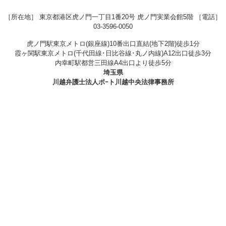
［所在地］ 東京都港区虎ノ門一丁目1番20号 虎ノ門実業会館5階 ［電話］
03-3596-0050
虎ノ門駅
東京メトロ(銀座線)10番出口直結(地下2階)徒歩1分
霞ヶ関駅
東京メトロ(千代田線･日比谷線･丸ノ内線)A12出口徒歩3分
内幸町駅
都営三田線A4出口より徒歩5分
埼玉県
川越
弁護士法人ポｰト川越中央法律事務所